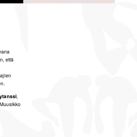
avana
n, että
lajien
en.
ytanssi
,
 Muusikko