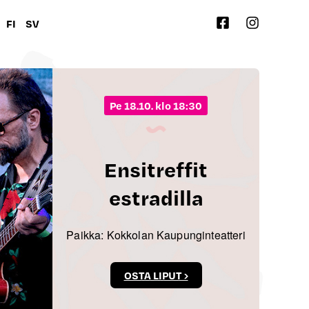
FI
SV
pe 18.10. klo 18:30
Ensitreffit
estradilla
Paikka: Kokkolan Kaupunginteatteri
OSTA LIPUT ›