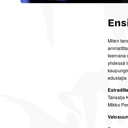
Ensi
Miten tans
ammattita
teemana o
yhdessä i
kaupungint
edustajia
Estradill
Tanssija 
Mikko Pe
Valosuunn