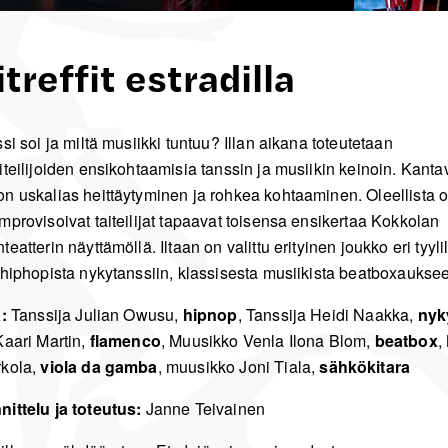
treffit estradilla
si soi ja miltä musiikki tuntuu? Illan aikana toteutetaan
iteilijoiden ensikohtaamisia tanssin ja musiikin keinoin. Kant
n uskalias heittäytyminen ja rohkea kohtaaminen. Oleellista o
mprovisoivat taiteilijat tapaavat toisensa ensikertaa Kokkolan
eatterin näyttämöllä. Iltaan on valittu erityinen joukko eri tyyli
 hiphopista nykytanssiin, klassisesta musiikista beatboxaukse
a:
Tanssija Julian Owusu,
hipnop
, Tanssija Heidi Naakka,
nyk
Kaari Martin,
flamenco
, Muusikko Venla Ilona Blom,
beatbox
,
rkola,
viola da gamba
, muusikko Joni Tiala,
sähkökitara
ittelu ja toteutus:
Janne Teivainen