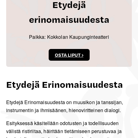
Etydejä
erinomaisuudesta
Paikka: Kokkolan Kaupunginteatteri
OSTA LIPUT ›
Etydejä Erinomaisuudesta
Etydejä Erinomaisuudesta on muusikon ja tanssijan,
instrumentin ja ihmisäänen, hienoviritteinen dialogi.
Esityksessä käsitellään odotusten ja todellisuuden
välistä ristiriitaa, häiritään tietämiseen perustuvaa ja