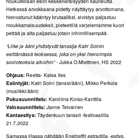
houkutellaan esiin keskeneräisyyden kauneutta.
Hetkessä arvokkaana pidetty näyttäytyy arvottomana,
hienostunut kääntyy brutaaliksi, sivistys paljastuu
moukkamaisuudeksii, pieteetillä varjelemamme kuori
pettää ja alta paljastuu jotain inhimillisempää.
“Liike ja ääni yhdistyvät tanssija Katri Soinin
esittämässä teoksessa, joka on yksi hienoimpia
sooloteoksia aikoihin”
- Jukka O.Miettinen, HS 2022
Ohjaus:
Reetta- Kaisa Iles
Esiintyjät:
Katri Soini (tanssi/ääni), Mikko Perkola
(musiikki/ääni)
Pukusuunnittelu:
Karoliina Koiso-Kanttila
Valosuunnittelu:
Janne Teivainen
Kantaesitys:
Täydenkuun tanssit -festivaalilla
21.7.2022
Samassa illassa nähdään Ensitreffit estradilla -esitys.