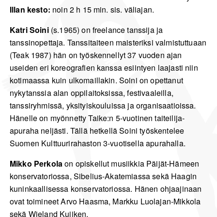
Illan kesto:
noin 2 h 15 min. sis. väliajan.
Katri Soini
(s.1965) on freelance tanssija ja
tanssinopettaja. Tanssitaiteen maisteriksi valmistuttuaan
(Teak 1987) hän on työskennellyt 37 vuoden ajan
useiden eri koreografien kanssa esiintyen laajasti niin
kotimaassa kuin ulkomaillakin. Soini on opettanut
nykytanssia alan oppilaitoksissa, festivaaleilla,
tanssiryhmissä, yksityiskouluissa ja organisaatioissa.
Hänelle on myönnetty Taike:n 5-vuotinen taiteilija-
apuraha neljästi. Tällä hetkellä Soini työskentelee
Suomen Kulttuurirahaston 3-vuotisella apurahalla.
Mikko Perkola
on opiskellut musiikkia Päijät-Hämeen
konservatoriossa, Sibelius-Akatemiassa sekä Haagin
kuninkaallisessa konservatoriossa. Hänen ohjaajinaan
ovat toimineet Arvo Haasma, Markku Luolajan-Mikkola
sekä Wieland Kuijken.