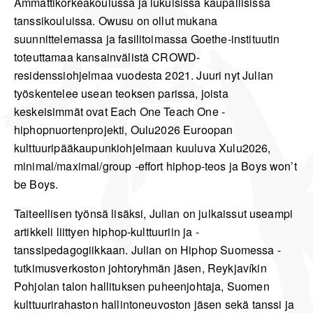
Ammattikorkeakoulussa ja lukuisissa kaupallisissa
tanssikouluissa. Owusu on ollut mukana
suunnittelemassa ja fasilitoimassa Goethe-instituutin
toteuttamaa kansainvälistä CROWD-
residenssiohjelmaa vuodesta 2021. Juuri nyt Julian
työskentelee usean teoksen parissa, joista
keskeisimmät ovat Each One Teach One -
hiphopnuortenprojekti, Oulu2026 Euroopan
kulttuuripääkaupunkiohjelmaan kuuluva Xulu2026,
minimal/maximal/group -effort hiphop-teos ja Boys won’t
be Boys.
Taiteellisen työnsä lisäksi, Julian on julkaissut useampi
artikkeli liittyen hiphop-kulttuuriin ja -
tanssipedagogiikkaan. Julian on Hiphop Suomessa -
tutkimusverkoston johtoryhmän jäsen, Reykjavíkin
Pohjolan talon hallituksen puheenjohtaja, Suomen
kulttuurirahaston hallintoneuvoston jäsen sekä tanssi ja