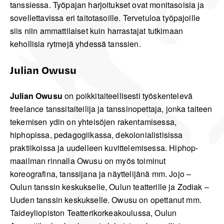
tanssiessa. Työpajan harjoitukset ovat monitasoisia ja
sovellettavissa eri taitotasoille. Tervetuloa työpajoille
siis niin ammattilaiset kuin harrastajat tutkimaan
kehollisia rytmejä yhdessä tanssien.
Julian Owusu
Julian Owusu
on poikkitaiteellisesti työskentelevä
freelance tanssitaiteilija ja tanssinopettaja, jonka taiteen
tekemisen ydin on yhteisöjen rakentamisessa,
hiphopissa, pedagogiikassa, dekolonialistisissa
praktiikoissa ja uudelleen kuvittelemisessa. Hiphop-
maailman rinnalla Owusu on myös toiminut
koreografina, tanssijana ja näyttelijänä mm. Jojo –
Oulun tanssin keskukselle, Oulun teatterille ja Zodiak –
Uuden tanssin keskukselle. Owusu on opettanut mm.
Taideyliopiston Teatterikorkeakoulussa, Oulun