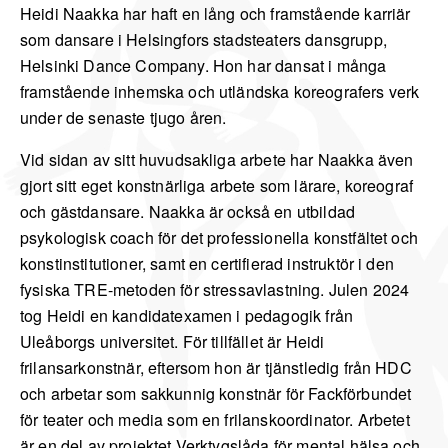
Heidi Naakka har haft en lång och framstående karriär
som dansare i Helsingfors stadsteaters dansgrupp,
Helsinki Dance Company. Hon har dansat i många
framstående inhemska och utländska koreografers verk
under de senaste tjugo åren.
Vid sidan av sitt huvudsakliga arbete har Naakka även
gjort sitt eget konstnärliga arbete som lärare, koreograf
och gästdansare. Naakka är också en utbildad
psykologisk coach för det professionella konstfältet och
konstinstitutioner, samt en certifierad instruktör i den
fysiska TRE-metoden för stressavlastning. Julen 2024
tog Heidi en kandidatexamen i pedagogik från
Uleåborgs universitet. För tillfället är Heidi
frilansarkonstnär, eftersom hon är tjänstledig från HDC
och arbetar som sakkunnig konstnär för Fackförbundet
för teater och media som en frilanskoordinator. Arbetet
är en del av projektet Verktygslåda för mental hälsa och