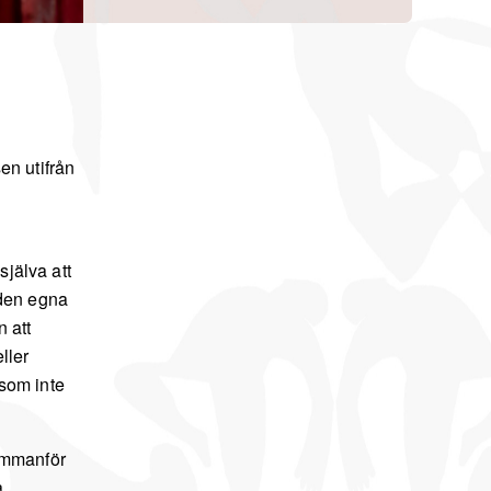
n utifrån
själva att
 den egna
n att
ller
 som inte
ammanför
a