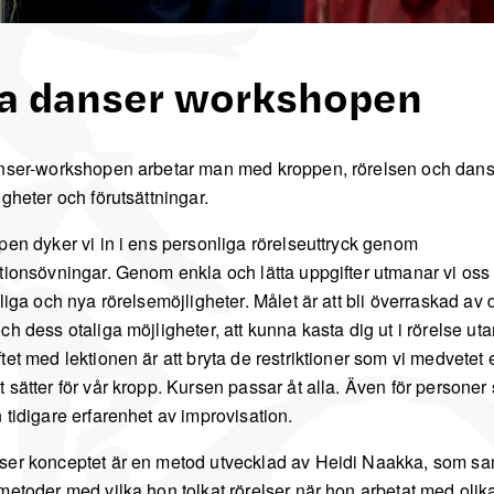
a danser workshopen
nser-workshopen arbetar man med kroppen, rörelsen och danse
gheter och förutsättningar.
en dyker vi in ​​i ens personliga rörelseuttryck genom
tionsövningar. Genom enkla och lätta uppgifter utmanar vi oss 
liga och nya rörelsemöjligheter. Målet är att bli överraskad av
h dess otaliga möjligheter, att kunna kasta dig ut i rörelse uta
et med lektionen är att bryta de restriktioner som vi medvetet e
 sätter för vår kropp. Kursen passar åt alla. Även för personer
 tidigare erfarenhet av improvisation.
er konceptet är en metod utvecklad av Heidi Naakka, som s
metoder med vilka hon tolkat rörelser när hon arbetat med olik