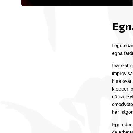
Egn
I egna da
egna färdi
I workshop
improvisa
hitta ovan
kroppen oc
döma. Syft
omedvetet
har någon
Egna dans
de arbets