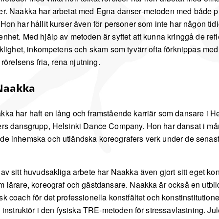
er. Naakka har arbetat med Egna danser-metoden med både pr
 Hon har hållit kurser även för personer som inte har någon tid
enhet. Med hjälp av metoden är syftet att kunna kringgå de refl
äcklighet, inkompetens och skam som tyvärr ofta förknippas med
a rörelsens fria, rena njutning.
 Naakka
kka har haft en lång och framstående karriär som dansare i He
ers dansgrupp, Helsinki Dance Company. Hon har dansat i m
de inhemska och utländska koreografers verk under de senast
 av sitt huvudsakliga arbete har Naakka även gjort sitt eget ko
m lärare, koreograf och gästdansare. Naakka är också en utbi
k coach för det professionella konstfältet och konstinstitution
ad instruktör i den fysiska TRE-metoden för stressavlastning. J