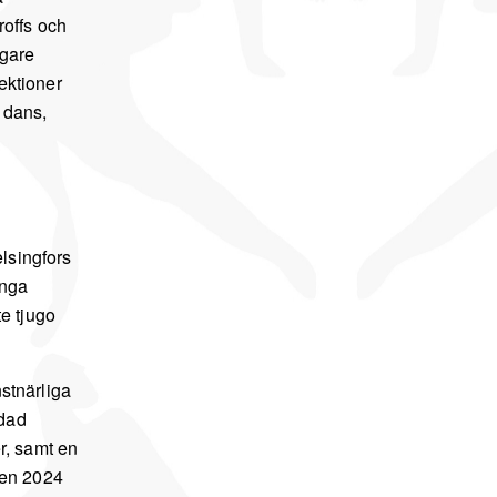
offs och
igare
ektioner
 dans,
lsingfors
ånga
e tjugo
nstnärliga
ldad
er, samt en
ulen 2024