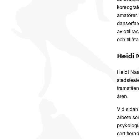
koreograf
amatörer.
danserfar
av otillr
och tillåt
Heidi
Heidi Naa
stadsteat
framståen
åren.
Vid sidan
arbete so
psykologis
certifier