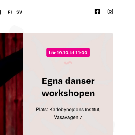
|
FI
SV
lör 19.10. kl 11:00
Egna danser
workshopen
Plats: Karlebynejdens institut,
Vasavägen 7