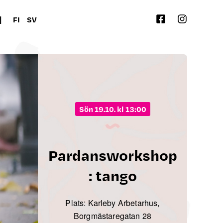
|
FI
SV
sön 19.10. kl 13:00
Pardansworkshop
: tango
Plats: Karleby Arbetarhus,
Borgmästaregatan 28