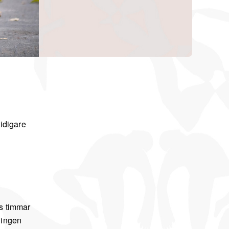
idigare
ls timmar
ningen