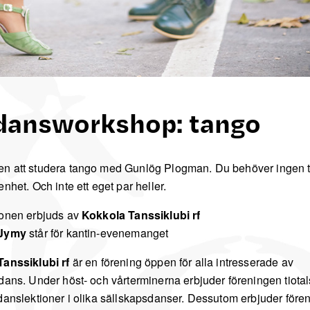
dansworkshop: tango
 att studera tango med Gunlög Plogman. Du behöver ingen t
nhet. Och inte ett eget par heller.
onen erbjuds av
Kokkola Tanssiklubi rf
 Jymy
står för kantin-evenemanget
anssiklubi rf
är en förening öppen för alla intresserade av
dans. Under höst- och vårterminerna erbjuder föreningen tiota
danslektioner i olika sällskapsdanser. Dessutom erbjuder före