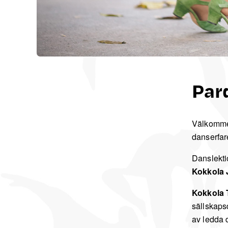
Par
Välkommen
danserfare
Danslekti
Kokkola
Kokkola T
sällskaps
av ledda 