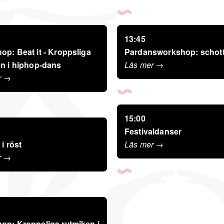
13:45
p: Beat it - Kroppsliga
Pardansworkshop: schott
en i hiphop-dans
Läs mer →
r →
15:00
Festivaldanser
 i röst
Läs mer →
r →
op: Kroppsliga rytmiken i