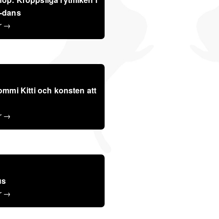
-dans
r →
ommi Kitti och konsten att
r →
us
r →