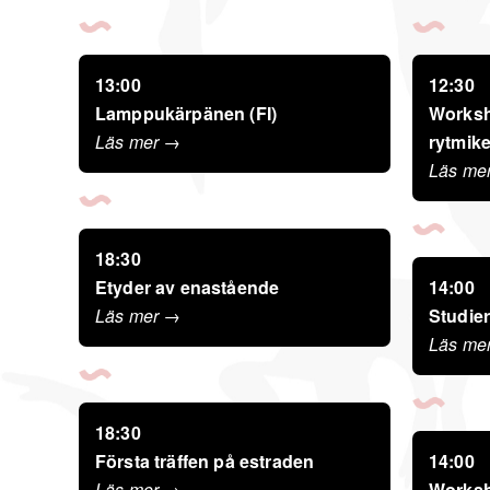
13:00
12:30
Lamppukärpänen (FI)
Worksho
Läs mer →
rytmik
Läs me
18:30
Etyder av enastående
14:00
Läs mer →
Studier
Läs me
18:30
Första träffen på estraden
14:00
Läs mer →
Worksh