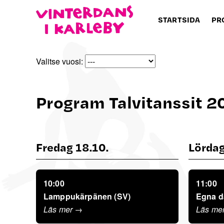
STARTSIDA
PR
Valitse vuosi:
Program Talvitanssit 2
fredag 18.10.
lörda
10:00
11:00
Lamppukärpänen (SV)
Egna d
Läs mer →
Läs me