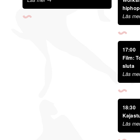
hiphop
Läs me
17:00
Film: T
sluta
Läs me
18:30
Kajast
Läs me